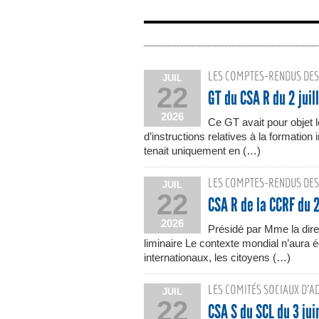
LES COMPTES-RENDUS DES
JUIL
22
GT du CSA R du 2 juil
2026
Ce GT avait pour objet 
d’instructions relatives à la formatio
tenait uniquement en (…)
LES COMPTES-RENDUS DES
JUIL
22
CSA R de la CCRF du 
2026
Présidé par Mme la di
liminaire Le contexte mondial n’aura
internationaux, les citoyens (…)
LES COMITÉS SOCIAUX D’A
JUIL
22
CSA S du SCL du 3 ju