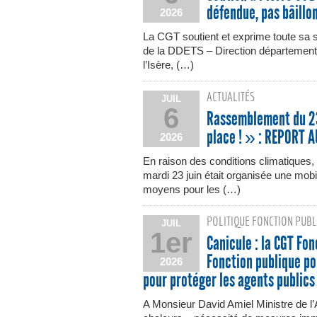
défendue, pas bâill
2026
La CGT soutient et exprime toute sa so
de la DDETS – Direction départemental
l’Isère, (…)
ACTUALITÉS
JUIL
6
Rassemblement du 23
place ! » : REPORT 
2026
En raison des conditions climatiques
mardi 23 juin était organisée une mo
moyens pour les (…)
POLITIQUE FONCTION PUBL
JUIL
1er
Canicule : la CGT Fon
Fonction publique p
2026
pour protéger les agents publics
A Monsieur David Amiel Ministre de l’