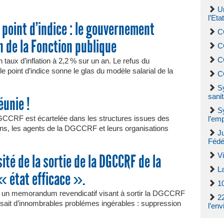
U
l’Et
 point d’indice : le gouvernement
C
n de la Fonction publique
C
C
taux d’inflation à 2,2 % sur un an. Le refus du
e point d’indice sonne le glas du modèle salarial de la
C
S
sanit
éunie !
Sy
DGCCRF est écartelée dans les structures issues des
l’emp
s, les agents de la DGCCRF et leurs organisations
Ju
Fédé
V
ité de la sortie de la DGCCRF de la
La
« état efficace ».
1
t un memorandum revendicatif visant à sortir la DGCCRF
22
it d’innombrables problémes ingérables : suppression
l’en