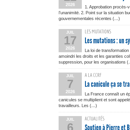
2026
1. Approbation procès-
l’unanimité. 2. Point sur la situation 
gouvernementales récentes (…)
LES MUTATIONS
JUIL
17
Les mutations : un s
2026
La loi de transformation
amoindri les droits et les garanties c
suppression, pour les organisations 
A LA CCRF
JUIL
7
La canicule ça se tra
2026
La France connaît un ép
canicules se multiplient et sont appelé
travailleurs. Les (…)
ACTUALITÉS
JUIL
6
Soutien à Pierre et B