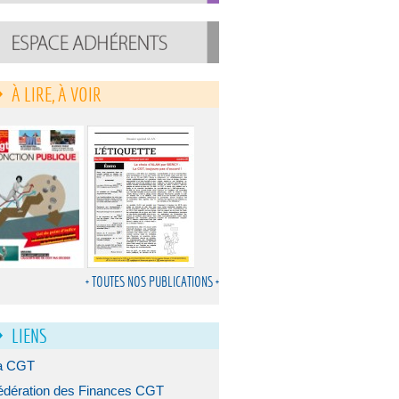
À LIRE, À VOIR
+ TOUTES NOS PUBLICATIONS +
LIENS
a CGT
édération des Finances CGT