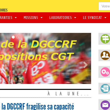
ARANTIES
MISSIONS
LABORATOIRES
LE SYNDICAT
À LA UNE...
 la DGCCRF fragilise sa capacité