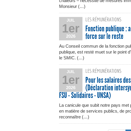
chaleurs – nécessité de mesures immé
Monsieur (…)
LES RÉMUNÉRATIONS
JUIL
1er
Fonction publique : 
force sur le reste
2026
Au Conseil commun de la fonction publ
publique, est resté muet sur le point 
le SMIC. (…)
LES RÉMUNÉRATIONS
JUIL
1er
Pour les salaires de
(Déclaration intersyn
2026
FSU - Solidaires - UNSA)
La canicule que subit notre pays met 
en matière de services publics, de prot
reconnaître (…)