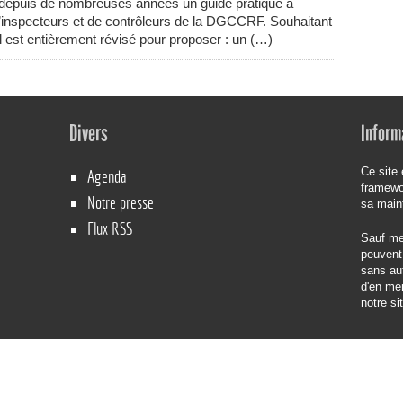
epuis de nombreuses années un guide pratique à
d’inspecteurs et de contrôleurs de la DGCCRF. Souhaitant
l est entièrement révisé pour proposer : un (…)
Divers
Inform
Ce site 
Agenda
framew
Notre presse
sa main
Flux RSS
Sauf men
peuvent 
sans aut
d'en men
notre si