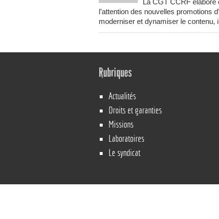
La CGT CCRF élabore d
l’attention des nouvelles promotions 
moderniser et dynamiser le contenu, i
Rubriques
Actualités
Droits et garanties
Missions
Laboratoires
Le syndicat