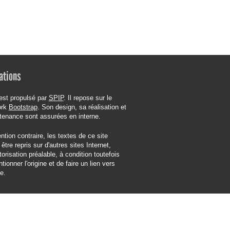
ations
est propulsé par
SPIP
. Il repose sur le
ork
Bootstrap
. Son design, sa réalisation et
tenance sont assurées en interne.
tion contraire, les textes de ce site
être repris sur d'autres sites Internet,
orisation préalable, à condition toutefois
tionner l'origine et de faire un lien vers
te.