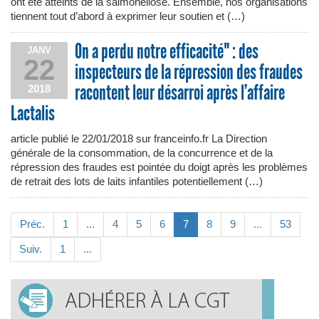
ont été atteints de la salmonellose. Ensemble, nos organisations
tiennent tout d’abord à exprimer leur soutien et (…)
On a perdu notre efficacité" : des
JANV
22
inspecteurs de la répression des fraudes
racontent leur désarroi après l’affaire
2018
Lactalis
article publié le 22/01/2018 sur franceinfo.fr La Direction
générale de la consommation, de la concurrence et de la
répression des fraudes est pointée du doigt après les problèmes
de retrait des lots de laits infantiles potentiellement (…)
Préc.
1
...
4
5
6
7
8
9
...
53
Suiv.
1
...