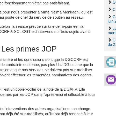
G
e fonctionnement n’était pas satisfaisant.
C
le pour nous présenter à Mme Nejma Monkachi, qui est
C
u poste de chef du service de soutien au réseau.
juin 
outefois la séance prévue sur une demi-journée n’a
c
CCRF & SCL CGT est intervenu sur trois sujets avant
mars
C
du 2
– Les primes JOP
ministère et les conclusions sont que la DGCCRF est
de contrainte soutenue, pas plus ! La DG estime que la
sation et que nos services ne doivent pas sur-mobiliser
oivent effectuer les remontées nominatives des agents
GT est un copier-coller de la note de la DGAFP. Elle
cernés par les JOP dans l’après-midi et diffusable à tous
interventions des autres organisations : on change
ont déjà été sur-mobilisés, qu’ils ont déjà renoncé à leur