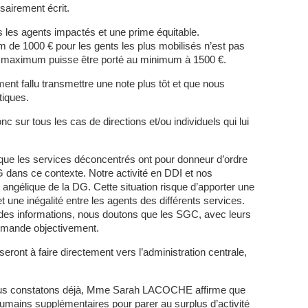
sairement écrit.
les agents impactés et une prime équitable.
m de 1000 € pour les gents les plus mobilisés n’est pas
maximum puisse être porté au minimum à 1500 €.
ment fallu transmettre une note plus tôt et que nous
tiques.
ur tous les cas de directions et/ou individuels qui lui
 les services déconcentrés ont pour donneur d’ordre
 dans ce contexte. Notre activité en DDI et nos
n angélique de la DG. Cette situation risque d’apporter une
t une inégalité entre les agents des différents services.
 des informations, nous doutons que les SGC, avec leurs
emande objectivement.
ront à faire directement vers l’administration centrale,
nous constatons déjà, Mme Sarah LACOCHE affirme que
ains supplémentaires pour parer au surplus d’activité