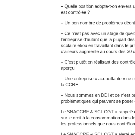
–
Quelle position adopte-t-on envers u
est contrôlée ?
–
Un bon nombre de problèmes déonto
–
Ce n’est pas avec un stage de quelq
l’entreprise d’autant que la plupart de
scolaire et/ou en travaillant dans le 
d’ailleurs augmenté au cours des 30 
–
C’est plutôt en réalisant des contrôl
aperçu.
–
Une entreprise « accueillante » ne m
la CCRF.
–
Nous sommes en DDI et ce n’est pas
problématiques qui peuvent se poser e
Le SNACCRF & SCL CGT a rappelé qu’il
sur le droit à la consommation dans
les professionnels que nous contrôlon
Le SNACCRF & SCL CGT a alerté en s