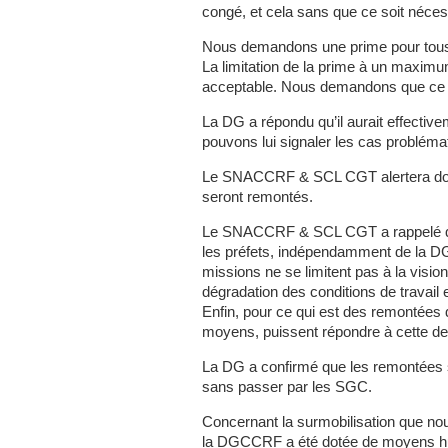
congé, et cela sans que ce soit néces
Nous demandons une prime pour tous 
La limitation de la prime à un maximu
acceptable. Nous demandons que ce 
La DG a répondu qu’il aurait effective
pouvons lui signaler les cas probléma
Le SNACCRF & SCL CGT alertera donc s
seront remontés.
Le SNACCRF & SCL CGT a rappelé que
les préfets, indépendamment de la DG
missions ne se limitent pas à la visio
dégradation des conditions de travail e
Enfin, pour ce qui est des remontées
moyens, puissent répondre à cette d
La DG a confirmé que les remontées se
sans passer par les SGC.
Concernant la surmobilisation que 
la DGCCRF a été dotée de moyens hum