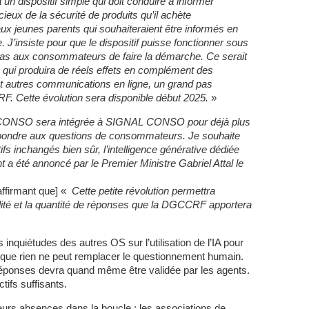
n dispositif simple qui doit conduire à informer
x de la sécurité de produits qu’il achète
x jeunes parents qui souhaiteraient être informés en
le. J’insiste pour que le dispositif puisse fonctionner sous
 pas aux consommateurs de faire la démarche. Ce serait
 qui produira de réels effets en complément des
et autres communications en ligne, un grand pas
. Cette évolution sera disponible début 2025.
»
NSO sera intégrée à SIGNAL CONSO pour déjà plus
répondre aux questions de consommateurs. Je souhaite
ctifs inchangés bien sûr, l’intelligence générative dédiée
 a été annoncé par le Premier Ministre Gabriel Attal le
affirmant que] «
Cette petite révolution permettra
ité et la quantité de réponses que la DGCCRF apportera
uiétudes des autres OS sur l’utilisation de l’IA pour
ue rien ne peut remplacer le questionnement humain.
réponses devra quand même être validée par les agents.
tifs suffisants.
s absences dans la boucle : les associations de