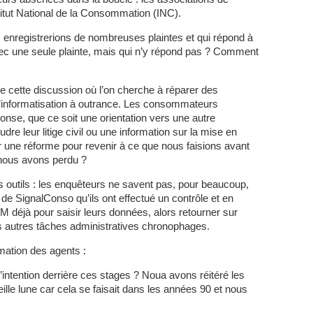
tut National de la Consommation (INC).
 enregistrerions de nombreuses plaintes et qui répond à
ec une seule plainte, mais qui n’y répond pas ? Comment
ette discussion où l’on cherche à réparer des
l’informatisation à outrance. Les consommateurs
nse, que ce soit une orientation vers une autre
re leur litige civil ou une information sur la mise en
une réforme pour revenir à ce que nous faisions avant
nous avons perdu ?
 outils : les enquêteurs ne savent pas, pour beaucoup,
s de SignalConso qu’ils ont effectué un contrôle et en
 déjà pour saisir leurs données, alors retourner sur
es autres tâches administratives chronophages.
mation des agents :
ntention derrière ces stages ? Noua avons réitéré les
eille lune car cela se faisait dans les années 90 et nous