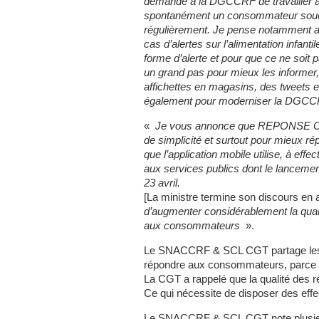
demandé à la DGCCRF de travailler à u
spontanément un consommateur soucieu
régulièrement. Je pense notamment au
cas d’alertes sur l’alimentation infanti
forme d’alerte et pour que ce ne soit
un grand pas pour mieux les informer,
affichettes en magasins, des tweets 
également pour moderniser la DGCCRF
«
Je vous annonce que REPONSE CO
de simplicité et surtout pour mieux 
que l’application mobile utilise, à effe
aux services publics dont le lancement
23 avril.
[La ministre termine son discours en 
d’augmenter considérablement la qual
aux consommateurs
».
Le SNACCRF & SCL CGT partage les inq
répondre aux consommateurs, parce q
La CGT a rappelé que la qualité des 
Ce qui nécessite de disposer des effec
Le SNACCRF & SCL CGT note plusieur