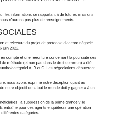
points d’étape tous les 15 jours sur ce dossier. Le
ur les informations se rapportant à de futures missions
 nous n’aurons pas plus de renseignements.
SOCIALES
ion et relecture du projet de protocole d’accord négocié
6 juin 2022.
s en compte et une réécriture concernant la poursuite des
rd de méthode (et non pas dans le droit commun) a été
tutaire/catégoriel A, B et C. Les négociations débuteront
aire, nous avons exprimé notre déception quant au
de notre objectif de « tout le monde doit y gagner » à un
néficiaires, la suppression de la prime grande ville
 entraîne pour ces agents enquêteurs une opération
 différentes catégories.