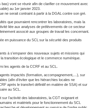
s bas) vont se réunir afin de clarifier ce mouvement avec
ssable) au 1er janvier 2023.
ue ne serait contraint à partir à la DGAL contre son gré.
ltés que pourraient rencontrer les laboratoires, mais la
tivité liée aux analyses de prélèvements de ce secteur
leinement associé aux groupes de travail les concernant.
ée en puissance du SCL sur la sécurité des produits
s à s’emparer des nouveaux sujets et missions qui
la transition écologique et le commerce numérique.
rmi les agents de la CCRF et au SCL.
s agents impactés (formation, accompagnement,…), sur
bles (afin d’éviter que les hiérarchies locales ne
RF après le transfert définitif en matière de SSA) et sur
saire au SCL.
nt sur l’activité des laboratoires, la CGT exigeant et
umains et matériels pour le fonctionnement du SCL
recherche et développement au service de l’ordre public