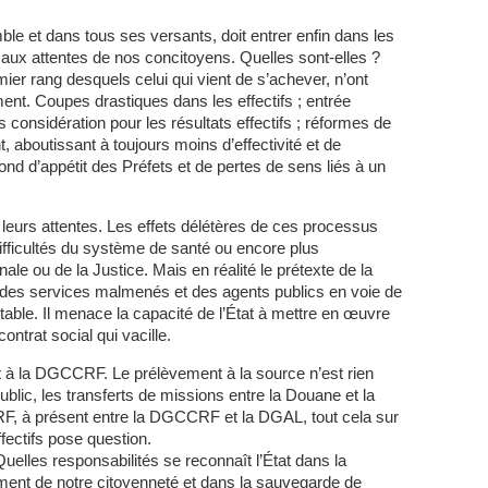
e et dans tous ses versants, doit entrer enfin dans les
aux attentes de nos concitoyens. Quelles sont-elles ?
er rang desquels celui qui vient de s’achever, n’ont
nt. Coupes drastiques dans les effectifs ; entrée
considération pour les résultats effectifs ; réformes de
 aboutissant à toujours moins d’effectivité et de
r fond d’appétit des Préfets et de pertes de sens liés à un
e leurs attentes. Les effets délétères de ces processus
ifficultés du système de santé ou encore plus
ale ou de la Justice. Mais en réalité le prétexte de la
 des services malmenés et des agents publics en voie de
ptable. Il menace la capacité de l’État à mettre en œuvre
contrat social qui vacille.
t à la DGCCRF. Le prélèvement à la source n’est rien
ublic, les transferts de missions entre la Douane et la
, à présent entre la DGCCRF et la DGAL, tout cela sur
fectifs pose question.
Quelles responsabilités se reconnaît l’État dans la
ement de notre citoyenneté et dans la sauvegarde de