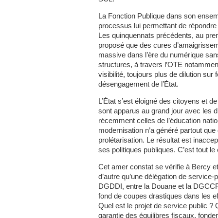
La Fonction Publique dans son ensembl
processus lui permettant de répondre 
Les quinquennats précédents, au premi
proposé que des cures d’amaigrisseme
massive dans l’ère du numérique sans 
structures, à travers l’OTE notamment,
visibilité, toujours plus de dilution su
désengagement de l’État.
L’État s’est éloigné des citoyens et d
sont apparus au grand jour avec les d
récemment celles de l’éducation nation
modernisation n’a généré partout que
prolétarisation. Le résultat est inacce
ses politiques publiques. C’est tout le 
Cet amer constat se vérifie à Bercy e
d’autre qu’une délégation de service-p
DGDDI, entre la Douane et la DGCCRF
fond de coupes drastiques dans les ef
Quel est le projet de service public ? 
garantie des équilibres fiscaux, fond