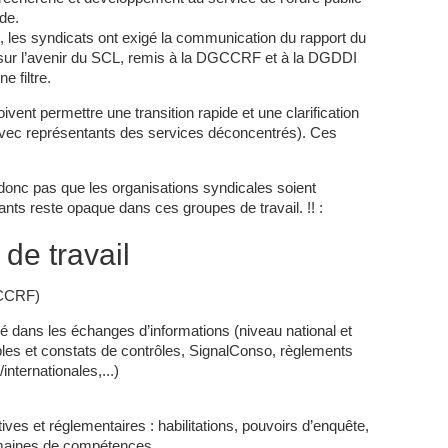
de.
s, les syndicats ont exigé la communication du rapport du
ur l’avenir du SCL, remis à la DGCCRF et à la DGDDI
e filtre.
vent permettre une transition rapide et une clarification
avec représentants des services déconcentrés). Ces
donc pas que les organisations syndicales soient
ipants reste opaque dans ces groupes de travail. !! :
de travail
GCCRF)
té dans les échanges d’informations (niveau national et
ibles et constats de contrôles, SignalConso, règlements
nternationales,...)
tives et réglementaires : habilitations, pouvoirs d’enquête,
domaines de compétences…