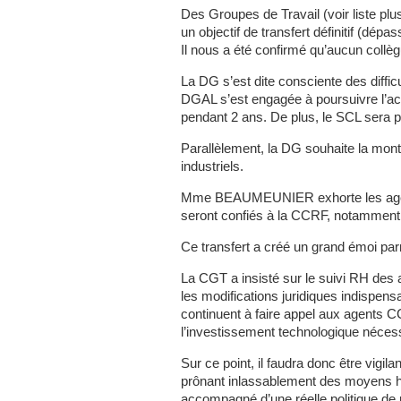
Des Groupes de Travail (voir liste plu
un objectif de transfert définitif (dépa
Il nous a été confirmé qu’aucun collèg
La DG s’est dite consciente des difficu
DGAL s’est engagée à poursuivre l’ac
pendant 2 ans. De plus, le SCL sera p
Parallèlement, la DG souhaite la mont
industriels.
Mme BEAUMEUNIER exhorte les agent
seront confiés à la CCRF, notamment 
Ce transfert a créé un grand émoi pa
La CGT a insisté sur le suivi RH de
les modifications juridiques indispensa
continuent à faire appel aux agents CC
l’investissement technologique néces
Sur ce point, il faudra donc être vigila
prônant inlassablement des moyens h
accompagné d’une réelle politique de 