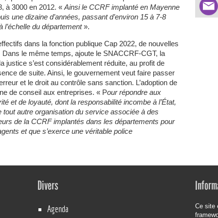
8, à 3000 en 2012. «
Ainsi le CCRF implanté en Mayenne
puis une dizaine d’années, passant d’environ 15 à 7-8
à l’échelle du département
».
ffectifs dans la fonction publique Cap 2022, de nouvelles
s. Dans le même temps, ajoute le SNACCRF-CGT, la
a justice s’est considérablement réduite, au profit de
sence de suite. Ainsi, le gouvernement veut faire passer
l’erreur et le droit au contrôle sans sanction. L’adoption de
ne de conseil aux entreprises. « P
our répondre aux
té et de loyauté, dont la responsabilité incombe à l’État,
out autre organisation du service associée à des
leurs de la CCRF implantés dans les départements pour
 agents et que s’exerce une véritable police
Divers
Inform
Ce site 
Agenda
framew