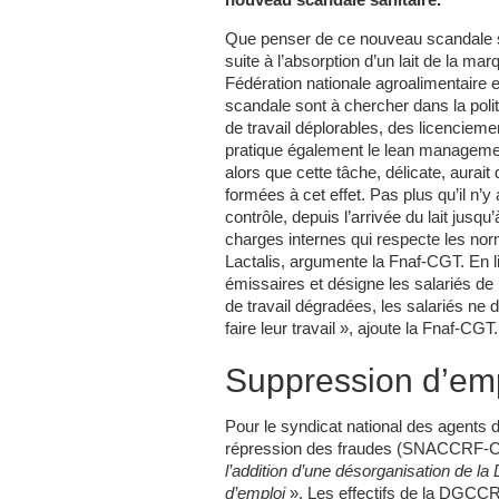
nouveau scandale sanitaire.
Que penser de ce nouveau scandale san
suite à l’absorption d’un lait de la ma
Fédération nationale agroalimentaire 
scandale sont à chercher dans la polit
de travail déplorables, des licenciemen
pratique également le lean managemen
alors que cette tâche, délicate, aurai
formées à cet effet. Pas plus qu’il n’y 
contrôle, depuis l’arrivée du lait jusq
charges internes qui respecte les no
Lactalis, argumente la Fnaf-CGT. En li
émissaires et désigne les salariés de p
de travail dégradées, les salariés ne
faire leur travail », ajoute la Fnaf-CGT.
Suppression d’em
Pour le syndicat national des agents 
répression des fraudes (SNACCRF-CG
l’addition d’une désorganisation de 
d’emploi
». Les effectifs de la DGCCR