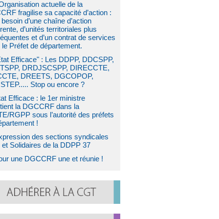
Organisation actuelle de la
RF fragilise sa capacité d’action :
a besoin d’une chaîne d’action
ente, d’unités territoriales plus
équentes et d’un contrat de services
 le Préfet de département.
État Efficace" : Les DDPP, DDCSPP,
TSPP, DRDJSCSPP, DIRECCTE,
CCTE, DREETS, DGCOPOP,
TEP..... Stop ou encore ?
at Efficace : le 1er ministre
tient la DGCCRF dans la
E/RGPP sous l’autorité des préfets
épartement !
xpression des sections syndicales
et Solidaires de la DDPP 37
our une DGCCRF une et réunie !