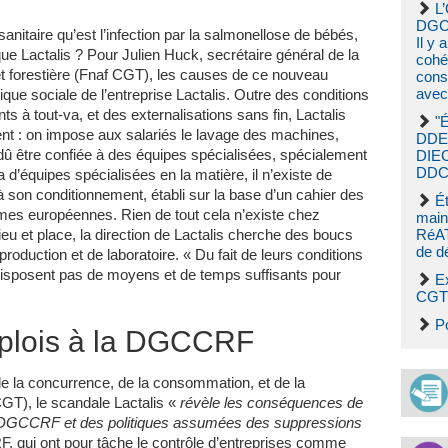
L’
DGCC
itaire qu’est l’infection par la salmonellose de bébés,
Il y 
rque Lactalis ? Pour Julien Huck, secrétaire général de la
cohér
et forestière (Fnaf CGT), les causes de ce nouveau
cons
avec
ique sociale de l’entreprise Lactalis. Outre des conditions
ts à tout-va, et des externalisations sans fin, Lactalis
"
t : on impose aux salariés le lavage des machines,
DDE
t dû être confiée à des équipes spécialisées, spécialement
DIE
DDCS
a d’équipes spécialisées en la matière, il n’existe de
u’à son conditionnement, établi sur la base d’un cahier des
Ét
rmes européennes. Rien de tout cela n’existe chez
main
eu et place, la direction de Lactalis cherche des boucs
RéAT
de d
roduction et de laboratoire. « Du fait de leurs conditions
 disposent pas de moyens et de temps suffisants pour
E
CGT 
P
plois à la DGCCRF
de la concurrence, de la consommation, et de la
T), le scandale Lactalis «
révèle les conséquences de
la DGCCRF et des politiques assumées des suppressions
F, qui ont pour tâche le contrôle d’entreprises comme