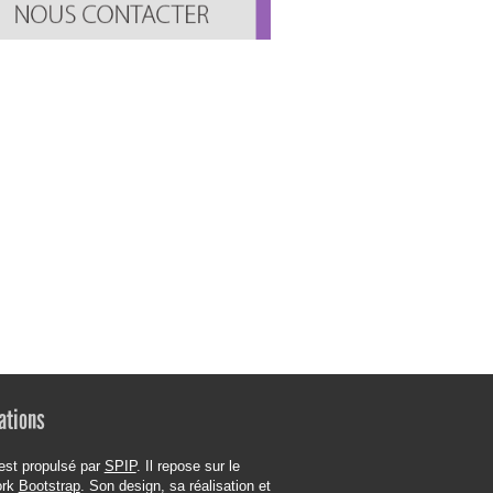
ations
est propulsé par
SPIP
. Il repose sur le
ork
Bootstrap
. Son design, sa réalisation et