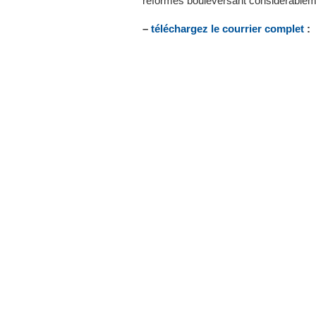
réformes bouleversant considérablemen
–
téléchargez le courrier complet
: