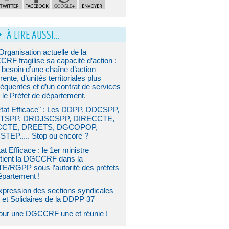
À LIRE AUSSI...
Organisation actuelle de la
RF fragilise sa capacité d’action :
a besoin d’une chaîne d’action
ente, d’unités territoriales plus
équentes et d’un contrat de services
 le Préfet de département.
État Efficace" : Les DDPP, DDCSPP,
TSPP, DRDJSCSPP, DIRECCTE,
CCTE, DREETS, DGCOPOP,
TEP..... Stop ou encore ?
at Efficace : le 1er ministre
tient la DGCCRF dans la
E/RGPP sous l’autorité des préfets
épartement !
xpression des sections syndicales
et Solidaires de la DDPP 37
our une DGCCRF une et réunie !