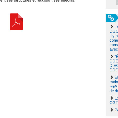
t ses structures et réduisant ses effectifs.
L’
DGCC
Il y 
cohér
cons
avec
"
DDE
DIE
DDCS
Ét
main
RéAT
de d
E
CGT 
P