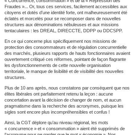
« Concurrence, consommation » et de la « Répression des
Fraudes »... Or, tous ces services, facilement accessibles aux
citoyens et dotés d’une identité forte, ont malheureusement été
éclatés et morcelés pour se recomposer dans de nouvelles
structures aux dénominations nébuleuses et aux missions
tentaculaires : les DREAL, DIRECCTE, DDPP ou DDCSPP.
En ce qui concerne plus spécifiquement nos missions de
protection des consommateurs et de régulation concurrentielle
des marchés, plusieurs rapports de hauts fonctionnaires avaient
ouvertement critiqué ces réformes, pointant de façon flagrante
les dysfonctionnements de cette nouvelle organisation
territoriale, le manque de lisibilité et de visibilité des nouvelles
structures.
Plus de 10 ans après, nous constatons par conséquent que nos
élites libérales ont parfaitement retenu la leçon : aucune
concertation avant la décision de changer de nom, et aucun
pragmatisme dans la recherche des acronymes, puisque les
sigles sont encore plus incompréhensibles et confus !
Ainsi, la CGT déplore qu’au niveau régional, les mots
« concurrence » et « consommation » aient été supprimés de
l’acronyme pour ne garder que le mot « économie ». Nos