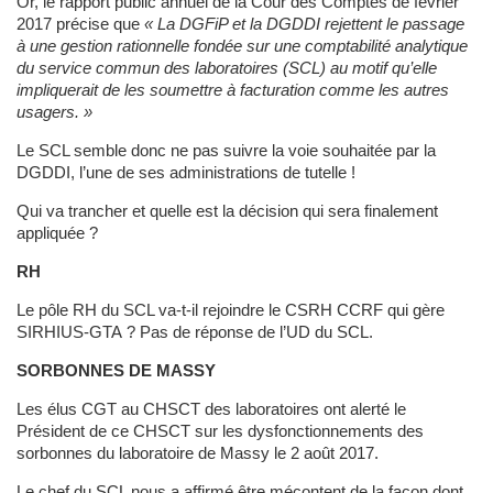
Or, le rapport public annuel de la Cour des Comptes de février
2017 précise que
« La DGFiP et la DGDDI rejettent le passage
à une gestion rationnelle fondée sur une comptabilité analytique
du service commun des laboratoires (SCL) au motif qu’elle
impliquerait de les soumettre à facturation comme les autres
usagers. »
Le SCL semble donc ne pas suivre la voie souhaitée par la
DGDDI, l’une de ses administrations de tutelle !
Qui va trancher et quelle est la décision qui sera finalement
appliquée ?
RH
Le pôle RH du SCL va-t-il rejoindre le CSRH CCRF qui gère
SIRHIUS-GTA ? Pas de réponse de l’UD du SCL.
SORBONNES DE MASSY
Les élus CGT au CHSCT des laboratoires ont alerté le
Président de ce CHSCT sur les dysfonctionnements des
sorbonnes du laboratoire de Massy le 2 août 2017.
Le chef du SCL nous a affirmé être mécontent de la façon dont