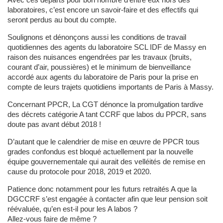
Avec ces départs pour bon nombre d’entre eux hors des
laboratoires, c’est encore un savoir-faire et des effectifs qui
seront perdus au bout du compte.
Soulignons et dénonçons aussi les conditions de travail
quotidiennes des agents du laboratoire SCL IDF de Massy en
raison des nuisances engendrées par les travaux (bruits,
courant d’air, poussières) et le minimum de bienveillance
accordé aux agents du laboratoire de Paris pour la prise en
compte de leurs trajets quotidiens importants de Paris à Massy.
Concernant PPCR, La CGT dénonce la promulgation tardive
des décrets catégorie A tant CCRF que labos du PPCR, sans
doute pas avant début 2018 !
D’autant que le calendrier de mise en œuvre de PPCR tous
grades confondus est bloqué actuellement par la nouvelle
équipe gouvernementale qui aurait des velléités de remise en
cause du protocole pour 2018, 2019 et 2020.
Patience donc notamment pour les futurs retraités A que la
DGCCRF s’est engagée à contacter afin que leur pension soit
réévaluée, qu’en est-il pour les A labos ?
Allez-vous faire de même ?