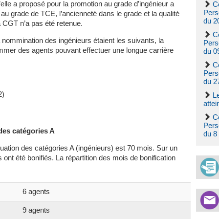
u’elle a proposé pour la promotion au grade d’ingénieur a
C
Pers
au grade de TCE, l’ancienneté dans le grade et la qualité
du 2
la CGT n’a pas été retenue.
C
la nommination des ingénieurs étaient les suivants, la
Pers
ommer des agents pouvant effectuer une longue carrière
du 0
C
Pers
du 2
2)
Le
attein
C
Pers
 des catégories A
du 8
uation des catégories A (ingénieurs) est 70 mois. Sur un
ont été bonifiés. La répartition des mois de bonification
6 agents
9 agents