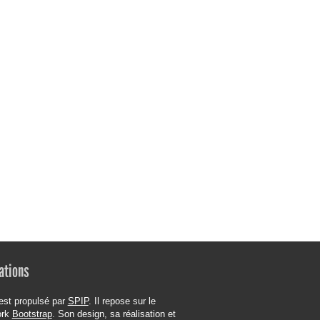
ations
est propulsé par
SPIP
. Il repose sur le
ork
Bootstrap
. Son design, sa réalisation et