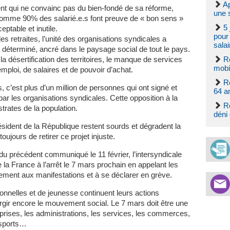
Ap
t qui ne convainc pas du bien-fondé de sa réforme,
une s
 comme 90% des salarié.e.s font preuve de « bon sens »
5 
eptable et inutile.
pour 
es retraites, l’unité des organisations syndicales a
salai
 déterminé, ancré dans le paysage social de tout le pays.
 la désertification des territoires, le manque de services
Re
mobil
emploi, de salaires et de pouvoir d’achat.
Re
c’est plus d’un million de personnes qui ont signé et
64 a
 par les organisations syndicales. Cette opposition à la
Ré
trates de la population.
déni
ésident de la République restent sourds et dégradent la
ujours de retirer ce projet injuste.
u précédent communiqué le 11 février, l’intersyndicale
 la France à l’arrêt le 7 mars prochain en appelant les
vement aux manifestations et à se déclarer en grève.
onnelles et de jeunesse continuent leurs actions
argir encore le mouvement social. Le 7 mars doit être une
eprises, les administrations, les services, les commerces,
ansports…