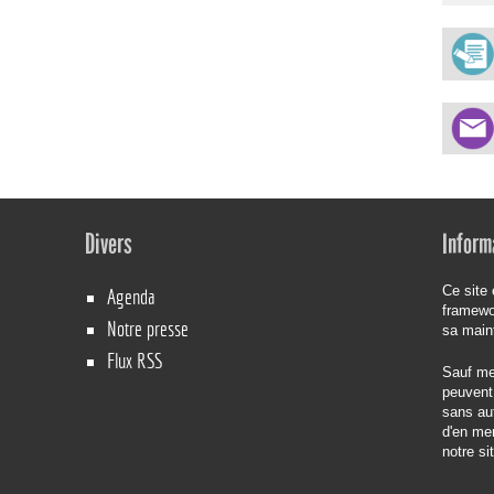
Divers
Inform
Ce site 
Agenda
framew
Notre presse
sa main
Flux RSS
Sauf men
peuvent 
sans aut
d'en men
notre si