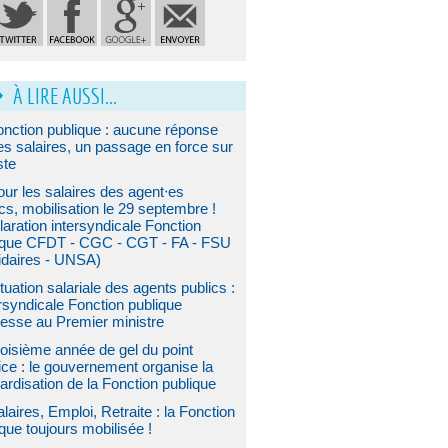
À LIRE AUSSI...
onction publique : aucune réponse
es salaires, un passage en force sur
ste
ur les salaires des agent⋅es
cs, mobilisation le 29 septembre !
laration intersyndicale Fonction
ique CFDT - CGC - CGT - FA - FSU
lidaires - UNSA)
tuation salariale des agents publics :
ersyndicale Fonction publique
resse au Premier ministre
oisième année de gel du point
ice : le gouvernement organise la
ardisation de la Fonction publique
laires, Emploi, Retraite : la Fonction
que toujours mobilisée !