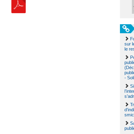
F
sur l
le re
Po
publi
(Déc
publ
- So
Si
l’int
s’ad
Tr
d’ind
smic
Sa
publi