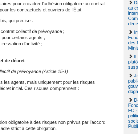
D
aires pour encadrer l’adhésion obligatoire au contrat
au co
pour les contractuels et ouvriers de l’État.
inter
Comp
bis, qui précise :
déce
contrat collectif de prévoyance ;
I
pour certains agents ;
Fonc
des 
cessation d’activité ;
Minis
Il
et de décret
plutô
susp
llectif de prévoyance (Article 15-1)
J
publi
ous les agents, mais uniquement pour les risques
gouv
écret initial. Ces risques comprennent :
dog
Dé
Fonc
FO -
polit
soci
ésion obligatoire à des risques non prévus par l’accord
Publ
adre strict à cette obligation.