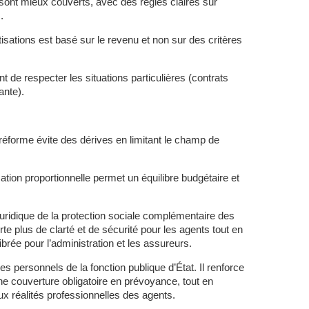
 sont mieux couverts, avec des règles claires sur
.
otisations est basé sur le revenu et non sur des critères
 de respecter les situations particulières (contrats
ante).
 réforme évite des dérives en limitant le champ de
sation proportionnelle permet un équilibre budgétaire et
juridique de la protection sociale complémentaire des
te plus de clarté et de sécurité pour les agents tout en
rée pour l’administration et les assureurs.
s personnels de la fonction publique d’État. Il renforce
une couverture obligatoire en prévoyance, tout en
ux réalités professionnelles des agents.