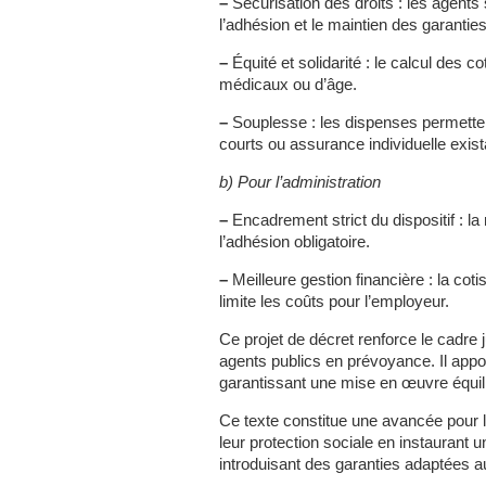
–
Sécurisation des droits : les agents
l’adhésion et le maintien des garanties
–
Équité et solidarité : le calcul des c
médicaux ou d’âge.
–
Souplesse : les dispenses permettent
courts ou assurance individuelle exist
b) Pour l’administration
–
Encadrement strict du dispositif : la
l’adhésion obligatoire.
–
Meilleure gestion financière : la coti
limite les coûts pour l’employeur.
Ce projet de décret renforce le cadre 
agents publics en prévoyance. Il appor
garantissant une mise en œuvre équilib
Ce texte constitue une avancée pour le
leur protection sociale en instaurant 
introduisant des garanties adaptées a