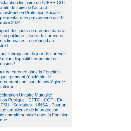
éclaration liminaire de l’UFSE-CGT
mité de suivi de l’accord
ministériel en Protection Sociale
lémentaire en prévoyance du 10
mbre 2024
mpact des jours de carence dans la
tion publique : Jours de carences
fonctionnaires : on répond au
tre !
 faut l’abrogation du jour de carence
t qu’un dispositif temporaire de
ension !
our de carence dans la Fonction
que : pendant l’épidémie, le
ernement continue de privilégier le
matisme
claration Unitaire Mutualité
tion Publique - CFTC - CGT - FA -
 FSU - Solidaires - UNSA - Pour un
ique ambitieuse de la protection
ale complémentaire dans la Fonction
ique