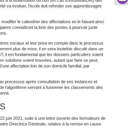
t à la titularisation ou non (en cas d’insuffisances) des
rité va évoluer, l’école doit refonder ses apprentissages
difier le calendrier des affectations en le faisant ainsi
iaires connaîtront la liste des postes à pourvoir juste
ons.
tères sociaux et leur prise en compte dans le processus
ement plus de mise, il en sera toutefois discuté dans un
T, il est fondamental que les dossiers particuliers soient
s solutions soient trouvées, autant que faire se peut,
’une affectation loin de son domicile familial, par
u processus après consultation de ses instances et
ée de l’algorithme servant à fusionner les classements des
cerné.
RS
2 juin 2021, suite à une lettre ouverte des formateurs de
Directrice Générale, relative à la remise en cause