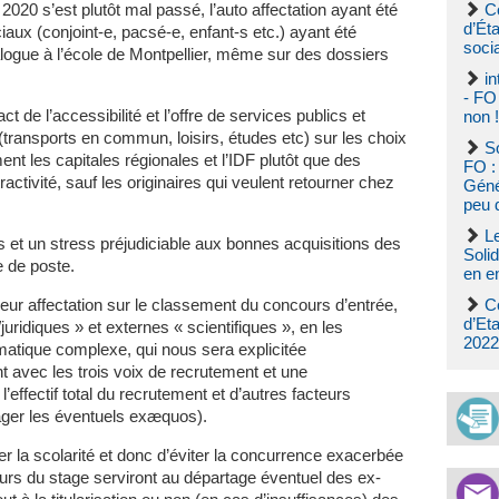
 2020 s’est plutôt mal passé, l’auto affectation ayant été
C
d’Ét
ciaux (conjoint-e, pacsé-e, enfant-s etc.) ayant été
soci
ialogue à l’école de Montpellier, même sur des dossiers
i
- FO 
ct de l’accessibilité et l’offre de services publics et
non !
 (transports en commun, loisirs, études etc) sur les choix
S
ent les capitales régionales et l’IDF plutôt que des
FO : 
activité, sauf les originaires qui veulent retourner chez
Génér
peu d
Le
 et un stress préjudiciable aux bonnes acquisitions des
Soli
e de poste.
en e
ur affectation sur le classement du concours d’entrée,
C
d’Et
juridiques » et externes « scientifiques », en les
2022
atique complexe, qui nous sera explicitée
t avec les trois voix de recrutement et une
 l’effectif total du recrutement et d’autres facteurs
ager les éventuels exæquos).
er la scolarité et donc d’éviter la concurrence exacerbée
ours du stage serviront au départage éventuel des ex-