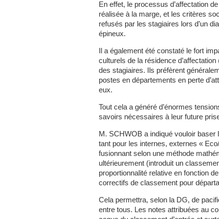
En effet, le processus d’affectation de
réalisée à la marge, et les critères so
refusés par les stagiaires lors d’un d
épineux.
Il a également été constaté le fort impa
culturels de la résidence d’affectation
des stagiaires. Ils préfèrent généralem
postes en départements en perte d’attr
eux.
Tout cela a généré d’énormes tensions
savoirs nécessaires à leur future pris
M. SCHWOB a indiqué vouloir baser le
tant pour les internes, externes « Eco/
fusionnant selon une méthode mathém
ultérieurement (introduit un classemen
proportionnalité relative en fonction de
correctifs de classement pour départ
Cela permettra, selon la DG, de pacifi
entre tous. Les notes attribuées au c