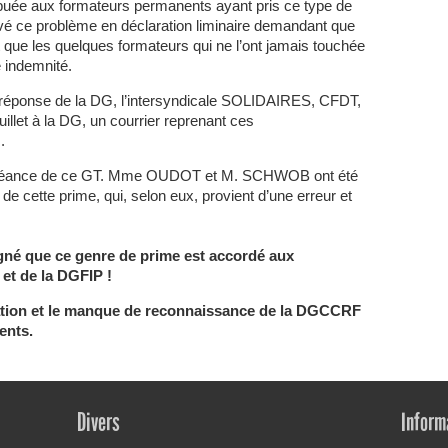
ibuée aux formateurs permanents ayant pris ce type de
vé ce problème en déclaration liminaire demandant que
t que les quelques formateurs qui ne l’ont jamais touchée
e indemnité.
ans réponse de la DG, l’intersyndicale SOLIDAIRES, CFDT,
uillet à la DG, un courrier reprenant ces
.
de séance de ce GT. Mme OUDOT et M. SCHWOB ont été
cette prime, qui, selon eux, provient d’une erreur et
gné que ce genre de prime est accordé aux
et de la DGFIP !
ation et le manque de reconnaissance de la DGCCRF
ents.
Divers
Inform