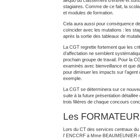
aequo du classement d’entrée et surtou
stagiaires. Comme de ce fait, la scola
et modules de formation.
Cela aura aussi pour conséquence de mo
coïncider avec les mutations : les stag
après la sortie des tableaux de mutati
La CGT regrette fortement que les cri
d’affectation ne semblent systématiqu
prochain groupe de travail. Pour la CG
examinés avec bienveillance et que de
pour diminuer les impacts sur l’agent d
exemple.
La CGT se déterminera sur ce nouvea
suite à la future présentation détaill
trois filières de chaque concours con
Les FORMATEU
Lors du CT des services centraux du 2
l’ ENCCRF à Mme BEAUMEUNIER notre 