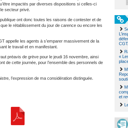
u’être impactés par diverses dispositions si celles-ci
e secteur privé.
 publique ont donc toutes les raisons de contester et de
e, que le rétablissement du jour de carence ou encore les
So
L’ins
défe
GT appelle les agents à s’emparer massivement de la
CGT,
t le travail et en manifestant.
R
« Le
aut préavis de grève pour le jeudi 16 novembre, ainsi
plac
ont de cette journée, pour l’ensemble des personnels de
M
Repo
istre, l’expression de ma considération distinguée.
souti
M
comp
et re
L