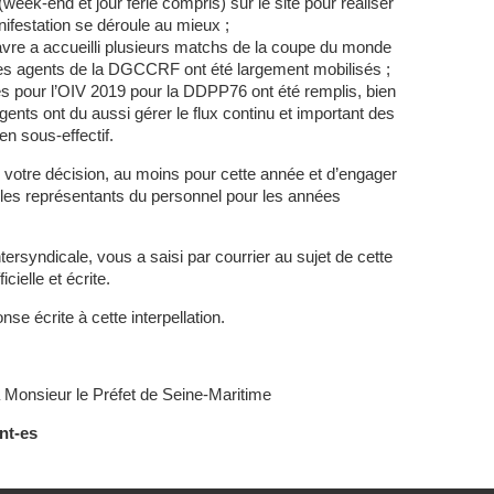
(week-end et jour férié compris) sur le site pour réaliser
nifestation se déroule au mieux ;
avre a accueilli plusieurs matchs de la coupe du monde
 les agents de la DGCCRF ont été largement mobilisés ;
xés pour l’OIV 2019 pour la DDPP76 ont été remplis, bien
nts ont du aussi gérer le flux continu et important des
en sous-effectif.
otre décision, au moins pour cette année et d’engager
 les représentants du personnel pour les années
rsyndicale, vous a saisi par courrier au sujet de cette
cielle et écrite.
 écrite à cette interpellation.
 Monsieur le Préfet de Seine-Maritime
nt-es