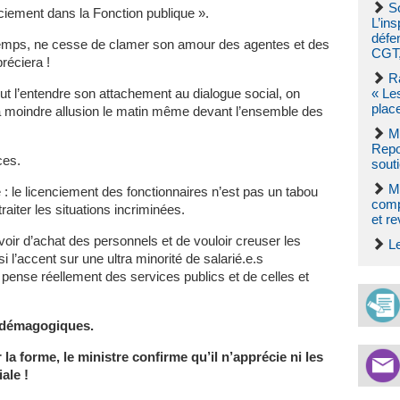
So
nciement dans la Fonction publique ».
L’ins
défe
temps, ne cesse de clamer son amour des agentes et des
CGT,
réciera !
R
ut l’entendre son attachement au dialogue social, on
« Le
plac
 la moindre allusion le matin même devant l’ensemble des
M
Repo
ces.
souti
M
e : le licenciement des fonctionnaires n’est pas un tabou
comp
raiter les situations incriminées.
et re
voir d’achat des personnels et de vouloir creuser les
L
i l’accent sur une ultra minorité de salarié.e.s
l pense réellement des services publics et de celles et
t démagogiques.
a forme, le ministre confirme qu’il n’apprécie ni les
ale !