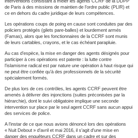
interventions consistant à mêler les agents CCRF de la DDPP
de Paris à des missions de maintien de l’ordre public (PLIR) et
ce en dehors du cadre juridique de leurs compétences.
Les opérations coups de poing en cause sont conduites par des
policiers protégés (gilets pare-balles) et lourdement armés
(Famas), alors que les fonctionnaires de la CCRF sont munis
de leurs cartables, crayons, et le cas échéant parapluie.
Au cas d’espèce, la mise en danger des agents désignés pour
participer à ces opérations est patente : la lutte contre
l’islamisme radical est par nature une opération à haut risque qui
ne peut être confiée qu’à des professionnels de la sécurité
spécialement formés.
De plus lors de ces contrôles, les agents CCRF peuvent être
amenés à délivrer des injonctions (suites préconisées par la
hiérarchie), dont le suivi obligatoire implique une seconde
intervention sur place par le seul agent CCRF sans aucun appui
des services de police.
A l’instar de ce que nous avions dénoncé lors des opérations
« Nuit Debout » d’avril et mai 2016, il s’agit d’une mise en
danger des enquêteurs CCRF dans un cadre et sur des