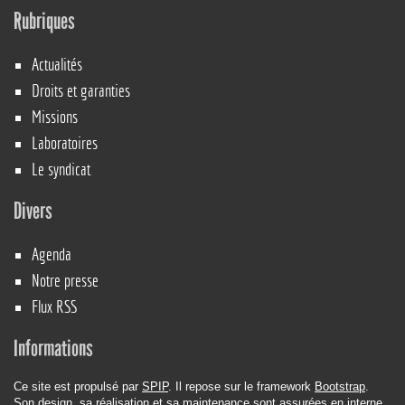
Rubriques
Actualités
Droits et garanties
Missions
Laboratoires
Le syndicat
Divers
Agenda
Notre presse
Flux RSS
Informations
Ce site est propulsé par
SPIP
. Il repose sur le framework
Bootstrap
.
Son design, sa réalisation et sa maintenance sont assurées en interne.