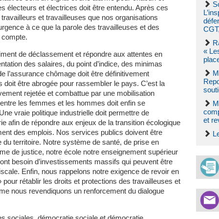
So
électeurs et électrices doit être entendu. Après ces
L’ins
s travailleurs et travailleuses que nos organisations
défe
urgence à ce que la parole des travailleuses et des
CGT,
n compte.
R
« Le
sentiment de déclassement et répondre aux attentes en
plac
ntation des salaires, du point d’indice, des minimas
M
e l’assurance chômage doit être définitivement
Repo
s doit être abrogée pour rassembler le pays. C’est la
souti
vement rejetée et combattue par une mobilisation
é entre les femmes et les hommes doit enfin se
M
comp
ne vraie politique industrielle doit permettre de
et re
rie afin de répondre aux enjeux de la transition écologique
ment des emplois. Nos services publics doivent être
L
 du territoire. Notre système de santé, de prise en
me de justice, notre école notre enseignement supérieur
 ont besoin d’investissements massifs qui peuvent être
iscale. Enfin, nous rappelons notre exigence de revoir en
pour rétablir les droits et protections des travailleuses et
omme nous revendiquons un renforcement du dialogue
 sociales, démocratie sociale et démocratie