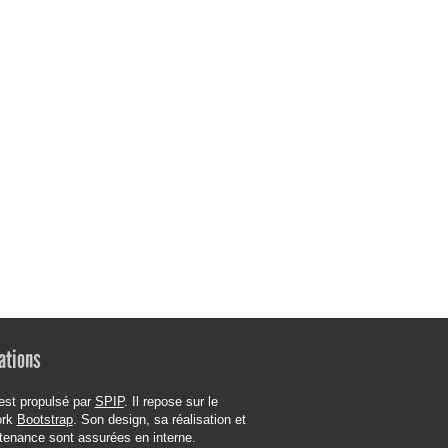
ations
est propulsé par
SPIP
. Il repose sur le
ork
Bootstrap
. Son design, sa réalisation et
tenance sont assurées en interne.